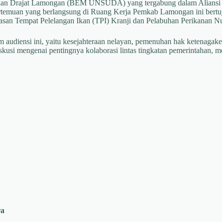
nan Drajat Lamongan (BEM UNSUDA) yang tergabung dalam Aliansi 
rtemuan yang berlangsung di Ruang Kerja Pemkab Lamongan ini bertuj
awasan Tempat Pelelangan Ikan (TPI) Kranji dan Pelabuhan Perikanan 
iensi ini, yaitu kesejahteraan nelayan, pemenuhan hak ketenagakerja
skusi mengenai pentingnya kolaborasi lintas tingkatan pemerintahan, 
ra