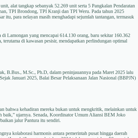
t, alat tangkap sebanyak 52.269 unit serta 5 Pangkalan Pendaratan
buhan, TPI Brondong, TPI Kranji dan TPI Weru. Pada tahun 2025
besar itu, para nelayan masih menghadapi sejumlah tantangan, termasuk
rja di Lamongan yang mencapai 614.130 orang, baru sekitar 160.362
ja, terutama di kawasan pesisir, mendapatkan perlindungan optimal
rdak, B.Bus., M.Sc., Ph.D, dalam peninjauannya pada Maret 2025 lalu
Sejak Januari 2025, Balai Besar Pelaksanaan Jalan Nasional (BBPJN)
an bahwa kehadiran mereka bukan untuk mengkritik, melainkan untuk
bih baik,” ujarnya. Senada, Koordinator Umum Aliansi BEM Joko
ikan jalur Pantura itu sendiri.
nya kolaborasi harmonis antara pemerintah pusat hingga daerah