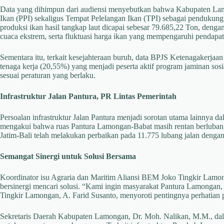
Data yang dihimpun dari audiensi menyebutkan bahwa Kabupaten Lamon
Ikan (PPI) sekaligus Tempat Pelelangan Ikan (TPI) sebagai pendukun
produksi ikan hasil tangkap laut dicapai sebesar 79.685,22 Ton, dengan
cuaca ekstrem, serta fluktuasi harga ikan yang mempengaruhi pendapa
Sementara itu, terkait kesejahteraan buruh, data BPJS Ketenagakerjaa
tenaga kerja (20,55%) yang menjadi peserta aktif program jaminan sosi
sesuai peraturan yang berlaku.
Infrastruktur Jalan Pantura, PR Lintas Pemerintah
Persoalan infrastruktur Jalan Pantura menjadi sorotan utama lainnya 
mengakui bahwa ruas Pantura Lamongan-Babat masih rentan berlubang 
Jatim-Bali telah melakukan perbaikan pada 11.775 lubang jalan dengan 
Semangat Sinergi untuk Solusi Bersama
Koordinator isu Agraria dan Maritim Aliansi BEM Joko Tingkir Lam
bersinergi mencari solusi. “Kami ingin masyarakat Pantura Lamongan
Tingkir Lamongan, A. Farid Susanto, menyoroti pentingnya perhatian pad
Sekretaris Daerah Kabupaten Lamongan, Dr. Moh. Nalikan, M.M., dal