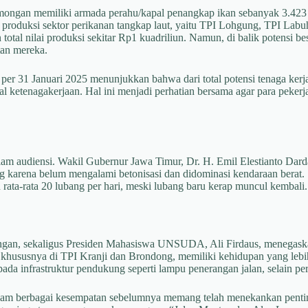
gan memiliki armada perahu/kapal penangkap ikan sebanyak 3.423 uni
g produksi sektor perikanan tangkap laut, yaitu TPI Lohgung, TPI La
 total nilai produksi sekitar Rp1 kuadriliun. Namun, di balik potensi 
tan mereka.
n per 31 Januari 2025 menunjukkan bahwa dari total potensi tenaga ke
al ketenagakerjaan. Hal ini menjadi perhatian bersama agar para peker
dalam audiensi. Wakil Gubernur Jawa Timur, Dr. H. Emil Elestianto Da
karena belum mengalami betonisasi dan didominasi kendaraan berat. 
rata-rata 20 lubang per hari, meski lubang baru kerap muncul kembali.
ongan, sekaligus Presiden Mahasiswa UNSUDA, Ali Firdaus, menegask
, khususnya di TPI Kranji dan Brondong, memiliki kehidupan yang le
a infrastruktur pendukung seperti lampu penerangan jalan, selain perba
am berbagai kesempatan sebelumnya memang telah menekankan penting