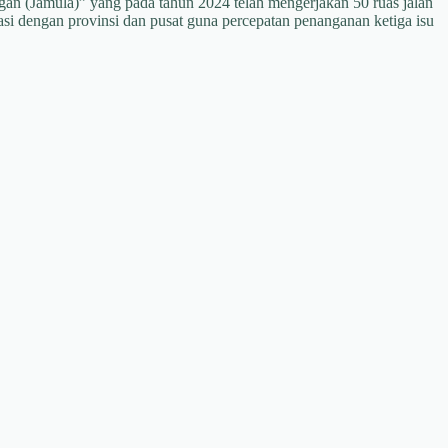
n (Jamula)” yang pada tahun 2024 telah mengerjakan 50 ruas jalan
si dengan provinsi dan pusat guna percepatan penanganan ketiga isu